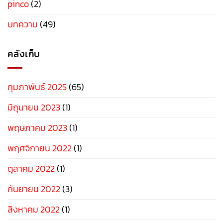
pinco
(2)
บทความ
(49)
คลังเก็บ
กุมภาพันธ์ 2025
(65)
มิถุนายน 2023
(1)
พฤษภาคม 2023
(1)
พฤศจิกายน 2022
(1)
ตุลาคม 2022
(1)
กันยายน 2022
(3)
สิงหาคม 2022
(1)