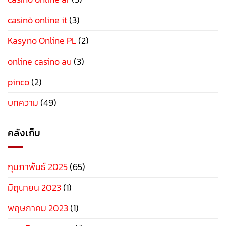
casinò online it
(3)
Kasyno Online PL
(2)
online casino au
(3)
pinco
(2)
บทความ
(49)
คลังเก็บ
กุมภาพันธ์ 2025
(65)
มิถุนายน 2023
(1)
พฤษภาคม 2023
(1)