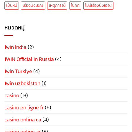
เป็นหนี้
เรื่องบังเอิญ
เหตุการณ์
โชคดี
ไม่มีเรื่องบังเอิญ
หมวดหมู่
1win India
(2)
1WIN Official In Russia
(4)
1win Turkiye
(4)
1win uzbekistan
(1)
casino
(13)
casino en ligne fr
(6)
casino onlina ca
(4)
casino online ar
(5)