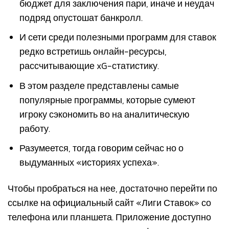
бюджет для заключения пари, иначе и неудач
подряд опустошат банкролл.
И сети среди полезными программ для ставок
редко встретишь онлайн-ресурсы,
рассчитывающие xG-статистику.
В этом разделе представлены самые
популярные программы, которые сумеют
игроку сэкономить во на аналитическую
работу.
Разумеется, тогда говорим сейчас но о
выдуманных «историях успеха».
Чтобы пробраться на нее, достаточно перейти по
ссылке на официальный сайт «Лиги Ставок» со
телефона или планшета. Приложение доступно