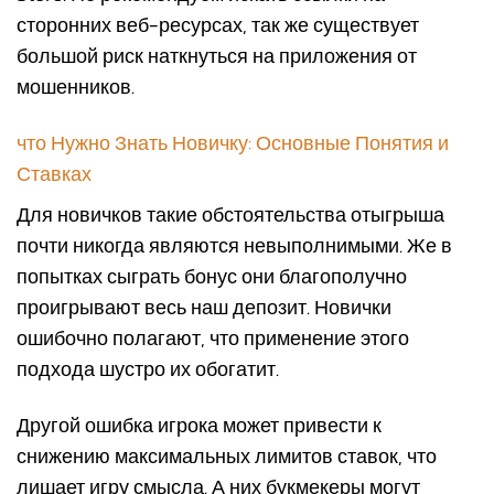
сторонних веб-ресурсах, так же существует
большой риск наткнуться на приложения от
мошенников.
что Нужно Знать Новичку: Основные Понятия и
Ставках
Для новичков такие обстоятельства отыгрыша
почти никогда являются невыполнимыми. Же в
попытках сыграть бонус они благополучно
проигрывают весь наш депозит. Новички
ошибочно полагают, что применение этого
подхода шустро их обогатит.
Другой ошибка игрока может привести к
снижению максимальных лимитов ставок, что
лишает игру смысла. А них букмекеры могут