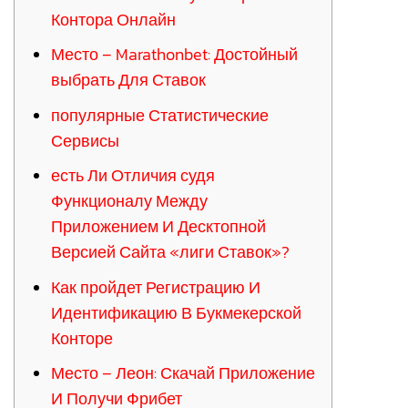
Контора Онлайн
Место – Marathonbet: Достойный
выбрать Для Ставок
популярные Статистические
Сервисы
есть Ли Отличия судя
Функционалу Между
Приложением И Десктопной
Версией Сайта «лиги Ставок»?
Как пройдет Регистрацию И
Идентификацию В Букмекерской
Конторе
Место – Леон: Скачай Приложение
И Получи Фрибет