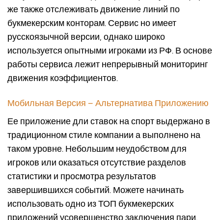
же также отслеживать движение линий по
букмекерским конторам. Сервис но имеет
русскоязычной версии, однако широко
используется опытными игроками из РФ. В основе
работы сервиса лежит непрерывный мониторинг
движения коэффициентов.
Мобильная Версия – Альтернатива Приложению
Ее приложение дли ставок на спорт выдержано в
традиционном стиле компании а выполнено на
таком уровне. Небольшим неудобством для
игроков или оказаться отсутствие разделов
статистики и просмотра результатов
завершившихся событий. Можете начинать
использовать одно из ТОП букмекерских
приложений усовершенство заключения пари.