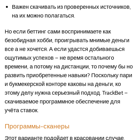
Важен скачивать из проверенных источников,
на их можно полагаться.
Но если беттинг сами воспринимаете как
безобидная хобби, проигрывать мнимые деньги
все а не хочется. А если удастся добиваешься
ощутимых успехов – не время остального
времени, а потому на дистанции, то почему бы но
развить приобретенные навыки? Поскольку пари
и букмекерской конторе каковы на деньги, ко
этому делу нужна серьезный подход. TrackBet –
скачиваемое программное обеспечение для
учёта ставок.
Программы-сканеры
Этот варианте подойдет в красовании случае,