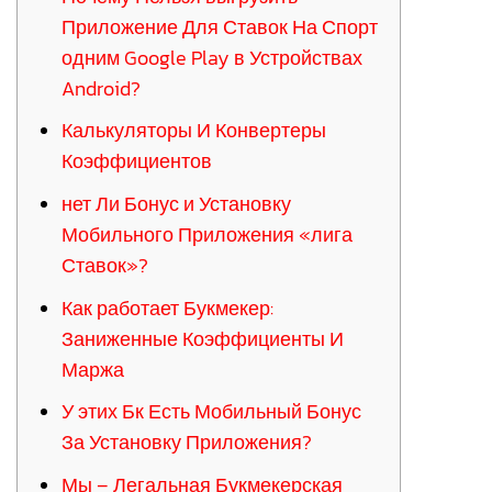
Приложение Для Ставок На Спорт
одним Google Play в Устройствах
Android?
Калькуляторы И Конвертеры
Коэффициентов
нет Ли Бонус и Установку
Мобильного Приложения «лига
Ставок»?
Как работает Букмекер:
Заниженные Коэффициенты И
Маржа
У этих Бк Есть Мобильный Бонус
За Установку Приложения?
Мы – Легальная Букмекерская