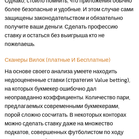
Однако, стоило помнить, что приложения обычно
более безопасные и удобные. И этом случае сами
защищены законодательством и обязательно
получите ваши деньги. Сделать профессию
ставку и остаться без выигрыша кто не
пожелаешь.
Сканеры Вилок (платные И Бесплатные)
На основе своего анализа умеете находить
недооцененные ставки (стратегия Value betting),
на которых букмекер ошибочно дал
неоправданно коэффициенты. Количество пари,
предлагаемых современными букмекерами,
порой сложно сосчитать. В некоторых конторах
можно сделать ставку даже на множество
подкатов, совершенных футболистом по ходу