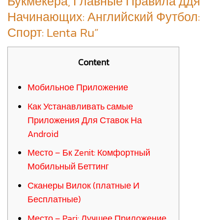
Букмекера, Главные Правила ддя
Начинающих: Английский Футбол:
Спорт: Lenta Ru”
Content
Мобильное Приложение
Как Устанавливать самые
Приложения Для Ставок На
Android
Место – Бк Zenit: Комфортный
Мобильный Беттинг
Сканеры Вилок (платные И
Бесплатные)
Место – Pari: Лучшее Приложение