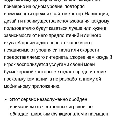
примерно на одном уровне, повторяя
возможности прежних сайтов контор. Навигация,
дизайн и преимущества использования каждому
пользователю будут казаться лучше или хуже в
зависимости от него предпочтений и личного
вкуса. А производительность чаще всего
независимо от уровня сигнала или скорости
предоставляемого интернета. Скорее чем каждый
игрок воспользуется услугами своей моей
букмекерской конторы же отдаст предпочтение
поскольку компании, а не разработанному ей
мобильному приложению.
Этот сервис незаслуженно обойден
вниманием отечественных игроков, не
обладает широким функционалом и насыщен