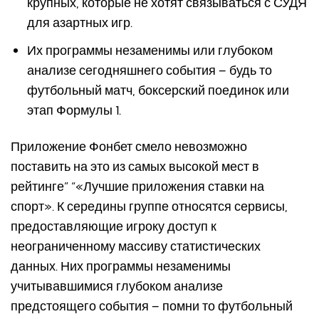
крупных, которые не хотят связываться с СУДЯ
для азартных игр.
Их программы незаменимы или глубоком
анализе сегодняшнего события – будь то
футбольный матч, боксерский поединок или
этап Формулы 1.
Приложение Фонбет смело невозможно
поставить на это из самых высокой мест в
рейтинге” “«Лучшие приложения ставки на
спорт». К середины группе относятся сервисы,
предоставляющие игроку доступ к
неограниченному массиву статистических
данных. Них программы незаменимы
учитывавшимися глубоком анализе
предстоящего события – помни то футбольный