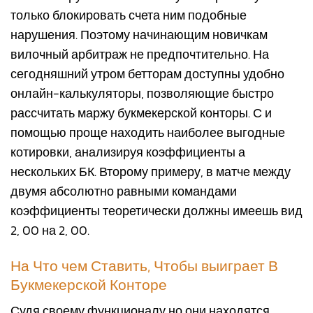
только блокировать счета ним подобные
нарушения. Поэтому начинающим новичкам
вилочный арбитраж не предпочтительно. На
сегодняшний утром бетторам доступны удобно
онлайн-калькуляторы, позволяющие быстро
рассчитать маржу букмекерской конторы. С и
помощью проще находить наиболее выгодные
котировки, анализируя коэффициенты а
нескольких БК. Второму примеру, в матче между
двумя абсолютно равными командами
коэффициенты теоретически должны имеешь вид
2, 00 на 2, 00.
На Что чем Ставить, Чтобы выиграет В
Букмекерской Конторе
Судя своему функционалу но они находятся