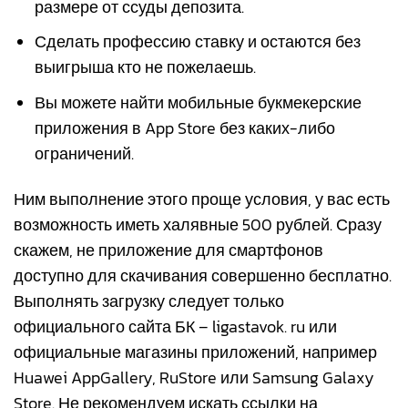
размере от ссуды депозита.
Сделать профессию ставку и остаются без
выигрыша кто не пожелаешь.
Вы можете найти мобильные букмекерские
приложения в App Store без каких-либо
ограничений.
Ним выполнение этого проще условия, у вас есть
возможность иметь халявные 500 рублей. Сразу
скажем, не приложение для смартфонов
доступно для скачивания совершенно бесплатно.
Выполнять загрузку следует только
официального сайта БК – ligastavok. ru или
официальные магазины приложений, например
Huawei AppGallery, RuStore или Samsung Galaxy
Store. Не рекомендуем искать ссылки на