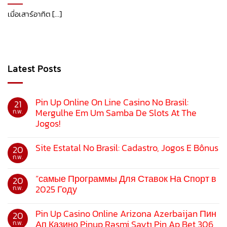
เมื่อเสาร์อาทิต [...]
Latest Posts
Pin Up Online On Line Casino No Brasil:
21
ก.พ.
Mergulhe Em Um Samba De Slots At The
Jogos!
ไม่มี
ความ
Site Estatal No Brasil: Cadastro, Jogos E Bônus
20
เห็น
บน
ก.พ.
ไม่มี
Pin
ความ
Up
เห็น
Online
“самые Программы Для Ставок На Спорт в
20
บน
On
Site
ก.พ.
2025 Году
Line
Estatal
Casino
ไม่มี
No
No
ความ
Brasil:
Pin Up Casino Online Arizona Azerbaijan Пин
Brasil:
20
เห็น
Cadastro,
Mergulhe
บน
ก.พ.
Jogos
Ап Казино Pinup Rəsmi Saytı Pin Ap Bet 306
Em