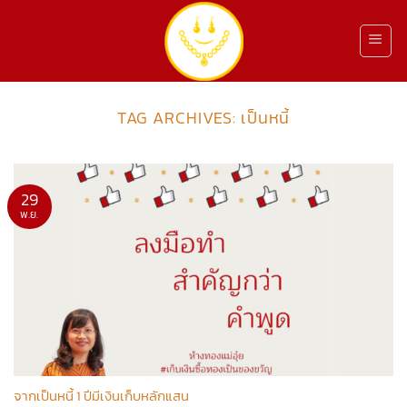
ข้าม
ไป
ยัง
เนื้อหา
TAG ARCHIVES:
เป็นหนี้
29
พ.ย.
จากเป็นหนี้ 1 ปีมีเงินเก็บหลักแสน