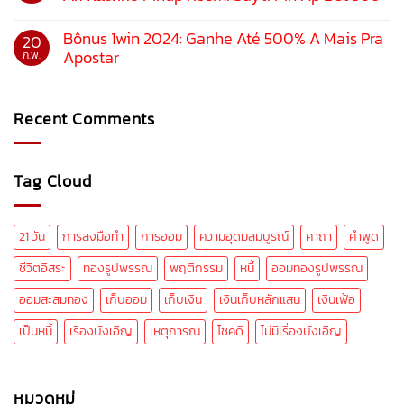
“самые
E
Um
Программы
ไม่มี
Bônus
Samba
Для
ความ
Bônus 1win 2024: Ganhe Até 500% A Mais Pra
De
20
Ставок
เห็น
Slots
บน
На
ก.พ.
Apostar
At
Pin
Спорт
The
Up
ไม่มี
в
Jogos!
Casino
ความ
2025
Online
เห็น
Году
บน
Recent Comments
Arizona
Bônus
Azerbaijan
1win
Пин
2024:
Ап
Ganhe
Казино
Tag Cloud
Até
Pinup
500%
Rəsmi
A
Saytı
Mais
Pin
Pra
Ap
21 วัน
การลงมือทำ
การออม
ความอุดมสมบูรณ์
คาถา
คำพูด
Apostar
Bet
306
ชีวิตอิสระ
ทองรูปพรรณ
พฤติกรรม
หนี้
ออมทองรูปพรรณ
ออมสะสมทอง
เก็บออม
เก็บเงิน
เงินเก็บหลักแสน
เงินเฟ้อ
เป็นหนี้
เรื่องบังเอิญ
เหตุการณ์
โชคดี
ไม่มีเรื่องบังเอิญ
หมวดหมู่