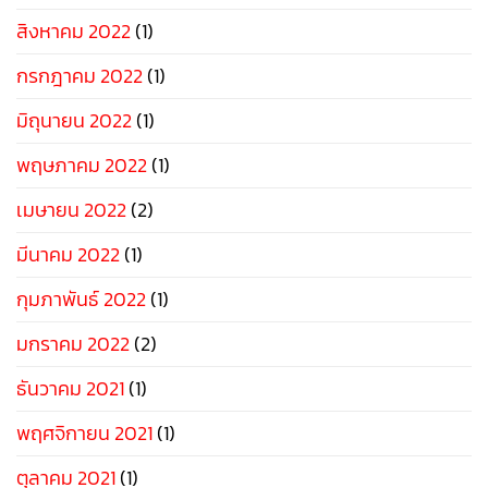
สิงหาคม 2022
(1)
กรกฎาคม 2022
(1)
มิถุนายน 2022
(1)
พฤษภาคม 2022
(1)
เมษายน 2022
(2)
มีนาคม 2022
(1)
กุมภาพันธ์ 2022
(1)
มกราคม 2022
(2)
ธันวาคม 2021
(1)
พฤศจิกายน 2021
(1)
ตุลาคม 2021
(1)