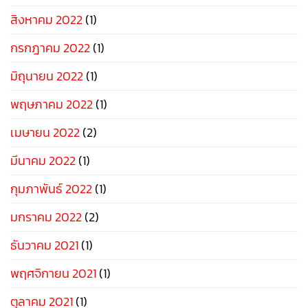
สิงหาคม 2022
(1)
กรกฎาคม 2022
(1)
มิถุนายน 2022
(1)
พฤษภาคม 2022
(1)
เมษายน 2022
(2)
มีนาคม 2022
(1)
กุมภาพันธ์ 2022
(1)
มกราคม 2022
(2)
ธันวาคม 2021
(1)
พฤศจิกายน 2021
(1)
ตุลาคม 2021
(1)