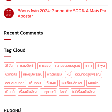
“самые
E
Um
Программы
ไม่มี
Bônus
Samba
Для
ความ
Bônus 1win 2024: Ganhe Até 500% A Mais Pra
De
20
Ставок
เห็น
Slots
บน
На
ก.พ.
Apostar
At
Pin
Спорт
The
Up
ไม่มี
в
Jogos!
Casino
ความ
2025
Online
เห็น
Году
บน
Recent Comments
Arizona
Bônus
Azerbaijan
1win
Пин
2024:
Ап
Ganhe
Казино
Tag Cloud
Até
Pinup
500%
Rəsmi
A
Saytı
Mais
Pin
Pra
Ap
21 วัน
การลงมือทำ
การออม
ความอุดมสมบูรณ์
คาถา
คำพูด
Apostar
Bet
306
ชีวิตอิสระ
ทองรูปพรรณ
พฤติกรรม
หนี้
ออมทองรูปพรรณ
ออมสะสมทอง
เก็บออม
เก็บเงิน
เงินเก็บหลักแสน
เงินเฟ้อ
เป็นหนี้
เรื่องบังเอิญ
เหตุการณ์
โชคดี
ไม่มีเรื่องบังเอิญ
หมวดหมู่