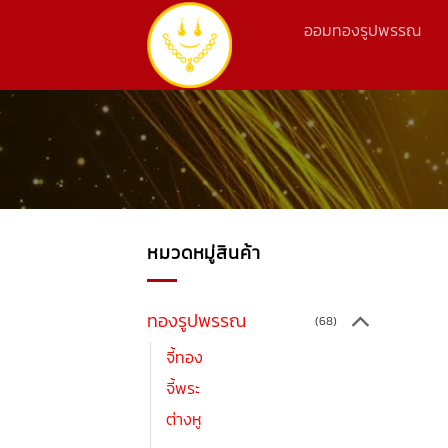
ข้าม
ออมทองรูปพรรณ
ไป
ยัง
เนื้อหา
หมวดหมู่สินค้า
ทองรูปพรรณ
(68)
จี้ทอง
จี้พระ
ต่างหู