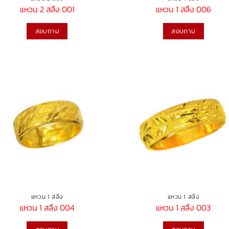
แหวน 2 สลึง 001
แหวน 1 สลึง 006
สอบถาม
สอบถาม
แหวน 1 สลึง
แหวน 1 สลึง
แหวน 1 สลึง 004
แหวน 1 สลึง 003