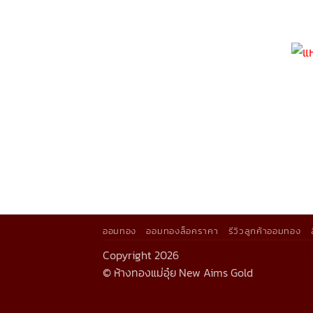
ออมทอง
ออมทองล็อคราคา
รีวิวลูกค้าออมทอง
Copyright 2026
©
ห้างทองแม่อุ๋ย New Aims Gold