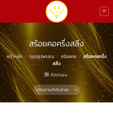
ข้าม
ไป
ยัง
เนื้อหา
สร้อยคอครึ่งสลึง
หน้าหลัก
/
ทองรูปพรรณ
/
สร้อยคอ
/
สร้อยคอครึ่ง
สลึง
คัดกรอง