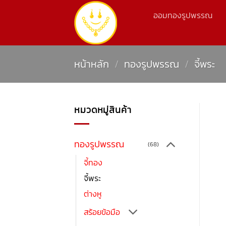
ข้าม
ออมทองรูปพรรณ
ไป
ยัง
เนื้อหา
หน้าหลัก
/
ทองรูปพรรณ
/
จี้พระ
หมวดหมู่สินค้า
ทองรูปพรรณ
(68)
จี้ทอง
จี้พระ
ต่างหู
สร้อยข้อมือ