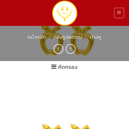
ข้าม
ไป
ยัง
เนื้อหา
หน้าหลัก
/
ทองรูปพรรณ
/
ต่างหู
คัดกรอง