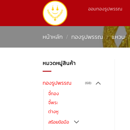
ข้าม
ออมทองรูปพรรณ
ไป
ยัง
เนื้อหา
หน้าหลัก
/
ทองรูปพรรณ
/
แหวน
หมวดหมู่สินค้า
ทองรูปพรรณ
(68)
จี้ทอง
จี้พระ
ต่างหู
สร้อยข้อมือ