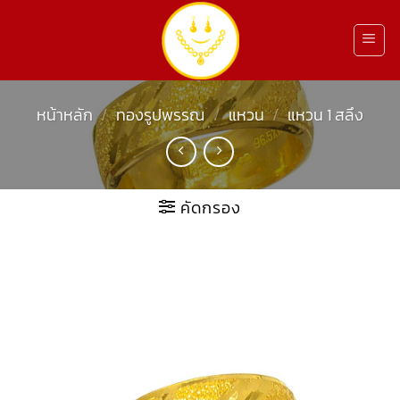
ข้าม
ไป
ยัง
เนื้อหา
หน้าหลัก
/
ทองรูปพรรณ
/
แหวน
/
แหวน 1 สลึง
คัดกรอง