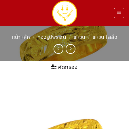
ข้าม
ไป
ยัง
เนื้อหา
หน้าหลัก
/
ทองรูปพรรณ
/
แหวน
/
แหวน 1 สลึง
คัดกรอง