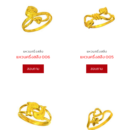
แหวนครึ่งสลึง
แหวนครึ่งสลึง
แหวนครึ่งสลึง 006
แหวนครึ่งสลึง 005
สอบถาม
สอบถาม