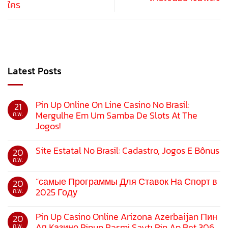
ใคร
Latest Posts
Pin Up Online On Line Casino No Brasil:
21
ก.พ.
Mergulhe Em Um Samba De Slots At The
Jogos!
ไม่มี
ความ
Site Estatal No Brasil: Cadastro, Jogos E Bônus
20
เห็น
บน
ก.พ.
ไม่มี
Pin
ความ
Up
เห็น
Online
“самые Программы Для Ставок На Спорт в
20
บน
On
Site
ก.พ.
2025 Году
Line
Estatal
Casino
ไม่มี
No
No
ความ
Brasil:
Pin Up Casino Online Arizona Azerbaijan Пин
Brasil:
20
เห็น
Cadastro,
Mergulhe
บน
ก.พ.
Jogos
Ап Казино Pinup Rəsmi Saytı Pin Ap Bet 306