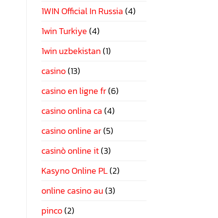
1WIN Official In Russia
(4)
1win Turkiye
(4)
1win uzbekistan
(1)
casino
(13)
casino en ligne fr
(6)
casino onlina ca
(4)
casino online ar
(5)
casinò online it
(3)
Kasyno Online PL
(2)
online casino au
(3)
pinco
(2)