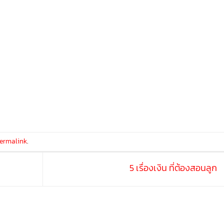
ermalink
.
5 เรื่องเงิน ที่ต้องสอนลูก