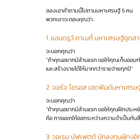
ลองเอาคำถามนี้ไปถามมหาเศรษฐี 5 คน
พวกเขาจะตอบคุณว่า..
1. แอนดรูว์ คาเนกี้ มหาเศรษฐีอุต
จะบอกคุณว่า
“ถ้าคุณอยากมีล้านแรก ขอให้คุณเก็บออมก่
และสร้างรายได้ให้มากกว่ารายจ่ายทุกปี”
2. จอร์จ โซรอส เฮดฟันด์มหาเศรษฐ
จะบอกคุณว่า
“ถ้าคุณอยากมีล้านแรก ขอให้คุณฝึกประหยัด
คือ การแยกให้ออกระหว่างความจำเป็นกับสิ่
3. วอเรน บัฟเฟตต์ นักลงทุนผู้ทงอิ