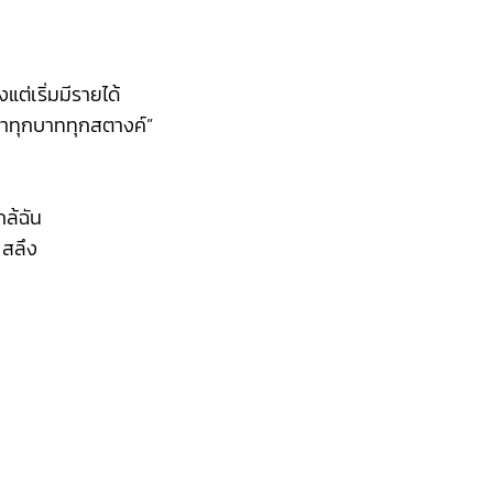
แต่เริ่มมีรายได้
ณค่าทุกบาททุกสตางค์”
ล้ฉัน
 สลึง