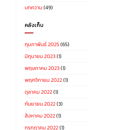
บทความ
(49)
คลังเก็บ
กุมภาพันธ์ 2025
(65)
มิถุนายน 2023
(1)
พฤษภาคม 2023
(1)
พฤศจิกายน 2022
(1)
ตุลาคม 2022
(1)
กันยายน 2022
(3)
สิงหาคม 2022
(1)
กรกฎาคม 2022
(1)