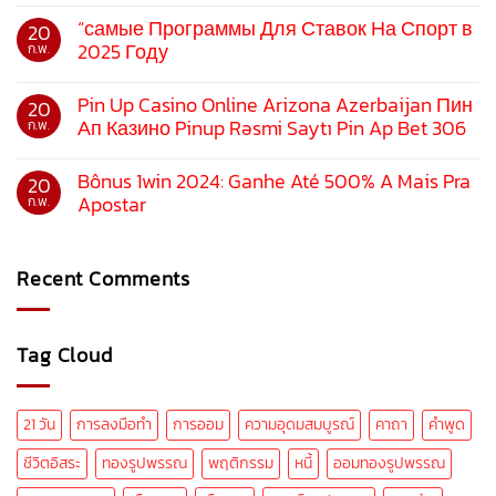
ความ
Up
เห็น
Online
“самые Программы Для Ставок На Спорт в
20
บน
On
Site
ก.พ.
2025 Году
Line
Estatal
Casino
ไม่มี
No
No
ความ
Brasil:
Pin Up Casino Online Arizona Azerbaijan Пин
Brasil:
20
เห็น
Cadastro,
Mergulhe
บน
ก.พ.
Jogos
Ап Казино Pinup Rəsmi Saytı Pin Ap Bet 306
Em
“самые
E
Um
Программы
ไม่มี
Bônus
Samba
Для
ความ
Bônus 1win 2024: Ganhe Até 500% A Mais Pra
De
20
Ставок
เห็น
Slots
บน
На
ก.พ.
Apostar
At
Pin
Спорт
The
Up
ไม่มี
в
Jogos!
Casino
ความ
2025
Online
เห็น
Году
บน
Recent Comments
Arizona
Bônus
Azerbaijan
1win
Пин
2024:
Ап
Ganhe
Казино
Tag Cloud
Até
Pinup
500%
Rəsmi
A
Saytı
Mais
Pin
Pra
Ap
21 วัน
การลงมือทำ
การออม
ความอุดมสมบูรณ์
คาถา
คำพูด
Apostar
Bet
306
ชีวิตอิสระ
ทองรูปพรรณ
พฤติกรรม
หนี้
ออมทองรูปพรรณ