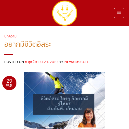
ข้าม
ไป
ยัง
เนื้อหา
บทความ
อยากมีชีวิตอิสระ
POSTED ON
พฤศจิกายน 29, 2019
BY
NEWAIMSGOLD
29
พ.ย.