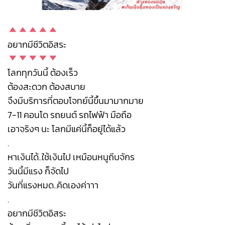
อยากมีชีวิตอิสระ
โลกทุกวันนี้ ต้องเร็ว
ต้องสะดวก ต้องสบาย
จึงมีบริการที่ตอบโจทย์นี้ขึ้นมามากมาย
7-11 คอนโด รถยนต์ รถไฟฟ้า มือถือ
เอาจริงๆ นะ โลกมีแค่นี้ก็อยู่ได้แล้ว
.
หาเงินได้..ใช้เงินไป เหมือนหนูถีบจักร
วันนี้มีแรง ก็จัดไป
วันที่แรงหมด..คิดเองค่าาา
.
อยากมีชีวิตอิสระ