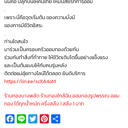
นั่นคือ ปลุกปั้นให้คนไทย ให้มีนิสัยรักการออม
.
เพราะนี่คือจุดเริ่มต้น ของความมั่งมี
ของการมีชีวิตอิสระ
.
ท่านใดสนใจ
มาร่วมเป็นครอบครัวออมทองด้วยกัน
ร่วมกันทำสิ่งที่ท้าทาย ให้ชีวิตเติบโตขึ้นอย่างแข็งแรง
และเป็นต้นแบบให้กับคนรุ่นหลัง
ติดต่อแม่อุ๋ยทางไลน์ได้ตลอด ยินดีบริการ
https://lin.ee/scXA4oM
ร้านทองบางพลัด ร้านทองใกล้ฉัน ออมทองรูปพรรณ ออม
ทอง ได้ทุกน้ำหนัก ครึ่งสลึง 1 สลึง 1 บาท
Facebook
Line
Twitter
Pinterest
Share