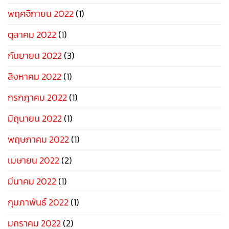
พฤศจิกายน 2022
(1)
ตุลาคม 2022
(1)
กันยายน 2022
(3)
สิงหาคม 2022
(1)
กรกฎาคม 2022
(1)
มิถุนายน 2022
(1)
พฤษภาคม 2022
(1)
เมษายน 2022
(2)
มีนาคม 2022
(1)
กุมภาพันธ์ 2022
(1)
มกราคม 2022
(2)