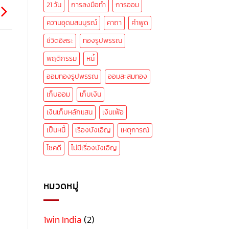
Pra
21 วัน
การลงมือทำ
การออม
306
Apostar
ความอุดมสมบูรณ์
คาถา
คำพูด
ชีวิตอิสระ
ทองรูปพรรณ
พฤติกรรม
หนี้
ออมทองรูปพรรณ
ออมสะสมทอง
เก็บออม
เก็บเงิน
เงินเก็บหลักแสน
เงินเฟ้อ
เป็นหนี้
เรื่องบังเอิญ
เหตุการณ์
โชคดี
ไม่มีเรื่องบังเอิญ
หมวดหมู่
1win India
(2)