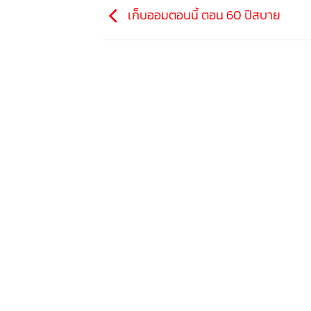
เก็บออมตอนนี้ ตอน 60 ปีสบาย