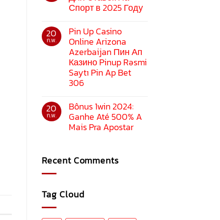
Site
Brasil:
Спорт в 2025 Году
Estatal
Mergulhe
No
ไม่มี
Em
Brasil:
ความ
Um
Cadastro,
Pin Up Casino
20
เห็น
Samba
Jogos
บน
ก.พ.
De
Online Arizona
E
“самые
Slots
Bônus
Azerbaijan Пин Ап
Программы
At
Для
The
Казино Pinup Rəsmi
Ставок
Jogos!
Saytı Pin Ap Bet
На
Спорт
306
в
2025
ไม่มี
Году
ความ
Bônus 1win 2024:
20
เห็น
บน
ก.พ.
Ganhe Até 500% A
Pin
Mais Pra Apostar
Up
Casino
ไม่มี
Online
ความ
Arizona
เห็น
Azerbaijan
บน
Recent Comments
Пин
Bônus
Ап
1win
Казино
2024:
Pinup
Ganhe
Rəsmi
Tag Cloud
Até
Saytı
500%
Pin
A
Ap
Mais
Bet